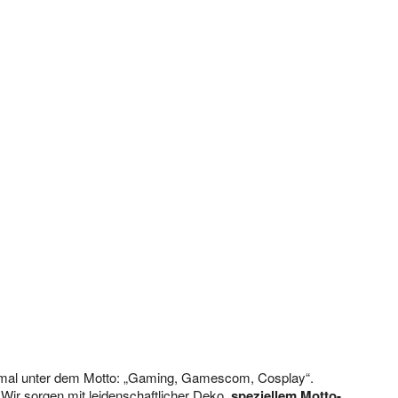
smal unter dem Motto: „Gaming, Gamescom, Cosplay“.
Wir sorgen mit leidenschaftlicher Deko,
speziellem Motto-