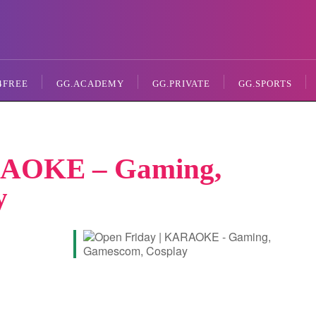
4FREE
GG.ACADEMY
GG.PRIVATE
GG.SPORTS
RAOKE – Gaming,
y