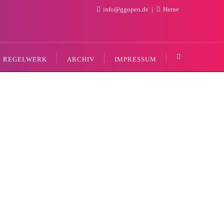
info@ggopen.de
Herne
REGELWERK
ARCHIV
IMPRESSUM