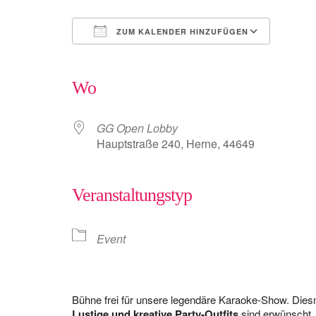
ZUM KALENDER HINZUFÜGEN
ICS herunterladen
Google Kalender
iCalendar
Office 365
Outlook Live
Wo
GG Open Lobby
Hauptstraße 240, Herne, 44649
Veranstaltungstyp
Event
Bühne frei für unsere legendäre Karaoke-Show. Die
Lustige und kreative Party-Outfits
sind erwünscht. 