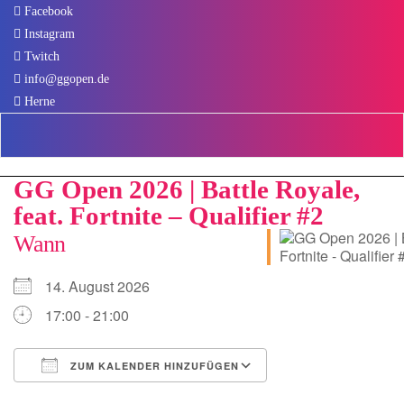
Skip
Facebook
to
Instagram
content
Twitch
info@ggopen.de
Herne
GG Open 2026 | Battle Royale,
feat. Fortnite – Qualifier #2
Wann
14. August 2026
17:00 - 21:00
ZUM KALENDER HINZUFÜGEN
ICS herunterladen
Google Kalender
iCalendar
Office 365
Outlook Live